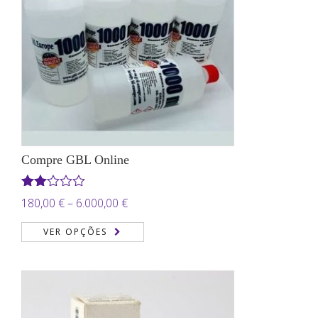
Compre GBL Online
Avaliação
Price
180,00
€
–
6.000,00
€
2.00
range:
de 5
VER OPÇÕES
180,00 €
through
6.000,00 €