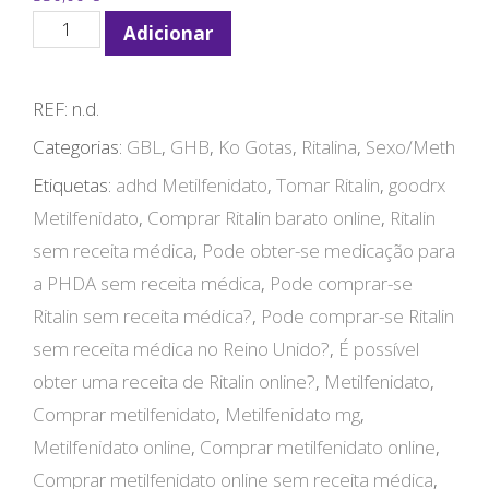
Quantidade
Adicionar
de
Ritalin
REF:
n.d.
Online
Categorias:
GBL
,
GHB
,
Ko Gotas
,
Ritalina
,
Sexo/Meth
Kaufen
Etiquetas:
adhd Metilfenidato
,
Tomar Ritalin
,
goodrx
Metilfenidato
,
Comprar Ritalin barato online
,
Ritalin
sem receita médica
,
Pode obter-se medicação para
a PHDA sem receita médica
,
Pode comprar-se
Ritalin sem receita médica?
,
Pode comprar-se Ritalin
sem receita médica no Reino Unido?
,
É possível
obter uma receita de Ritalin online?
,
Metilfenidato
,
Comprar metilfenidato
,
Metilfenidato mg
,
Metilfenidato online
,
Comprar metilfenidato online
,
Comprar metilfenidato online sem receita médica
,