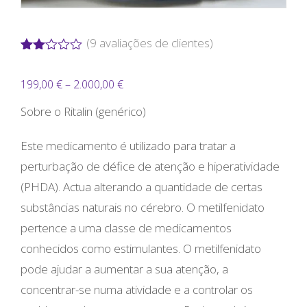
(
9
avaliações de clientes)
Classificado
4
com
Price
199,00
€
–
2.000,00
€
2.00
em
range:
5
Sobre o Ritalin (genérico)
com
199,00 €
base
em
Este medicamento é utilizado para tratar a
through
classificações
perturbação de défice de atenção e hiperatividade
2.000,00 €
de
clientes
(PHDA). Actua alterando a quantidade de certas
substâncias naturais no cérebro. O metilfenidato
pertence a uma classe de medicamentos
conhecidos como estimulantes. O metilfenidato
pode ajudar a aumentar a sua atenção, a
concentrar-se numa atividade e a controlar os