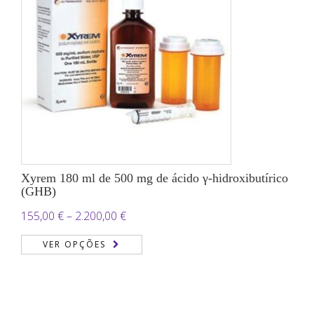
Xyrem 180 ml de 500 mg de ácido γ-hidroxibutírico
(GHB)
Price
155,00
€
–
2.200,00
€
range:
VER OPÇÕES
155,00 €
through
2.200,00 €