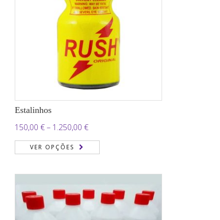
Estalinhos
Price
150,00
€
–
1.250,00
€
range:
VER OPÇÕES
150,00 €
through
1.250,00 €