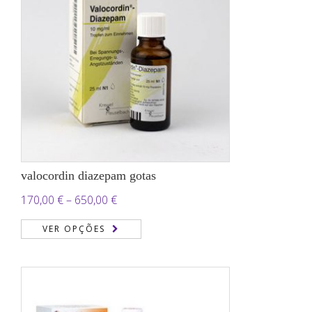
valocordin diazepam gotas
Price
170,00
€
–
650,00
€
range:
VER OPÇÕES
170,00 €
through
650,00 €