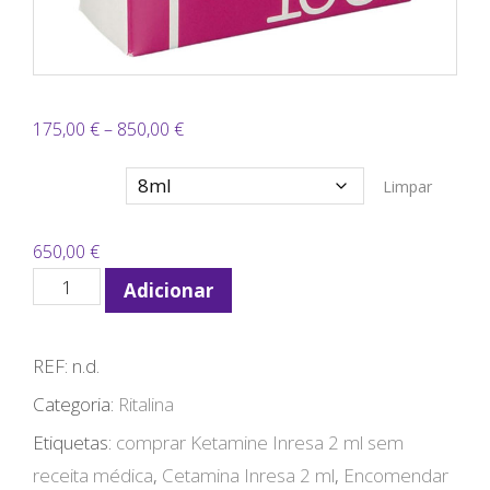
Price
175,00
€
–
850,00
€
range:
Quantidade
Limpar
175,00 €
through
650,00
€
850,00 €
Quantidade
Adicionar
de
Ketamin
REF:
n.d.
Inresa
Categoria:
Ritalina
100
Etiquetas:
comprar Ketamine Inresa 2 ml sem
mg/ml
receita médica
,
Cetamina Inresa 2 ml
,
Encomendar
Ketamin