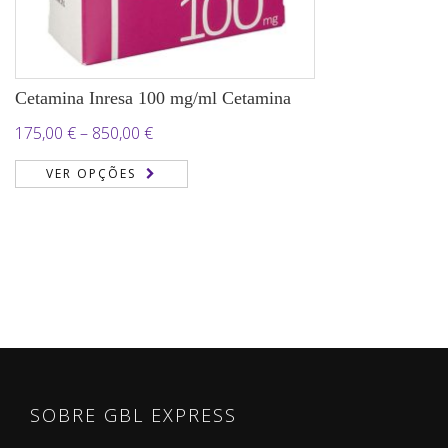
Cetamina Inresa 100 mg/ml Cetamina
Price
175,00
€
–
850,00
€
range:
VER OPÇÕES
175,00 €
through
850,00 €
SOBRE GBL EXPRESS