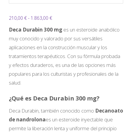
Rango
210,00
€
-
1.863,00
€
de
Deca Durabin 300 mg
es un esteroide anabólico
precios:
muy conocido y valorado por sus versátiles
desde
aplicaciones en la construcción muscular y los
210,00 €
tratamientos terapéuticos. Con su fórmula probada
hasta
y efectos duraderos, es una de las opciones más
1.863,00 €
populares para los culturistas y profesionales de la
salud.
¿Qué es Deca Durabin 300 mg?
Deca Durabin, también conocido como
Decanoato
de nandrolona
es un esteroide inyectable que
permite la liberación lenta y uniforme del principio