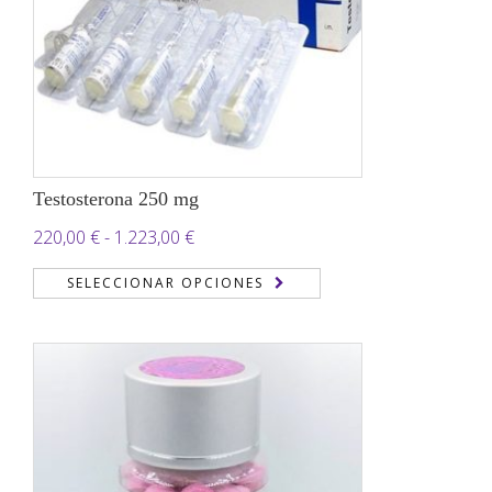
Testosterona 250 mg
Rango
220,00
€
-
1.223,00
€
de
SELECCIONAR OPCIONES
precios:
desde
220,00 €
hasta
1.223,00 €