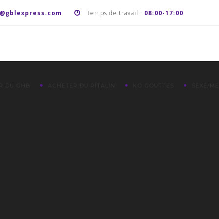
t@gblexpress.com
Temps de travail :
08:00-17:00
R DU GHB
ACHETER DU RITALIN
KO GOUTTES
SEXE/M