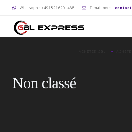
WhatsApp : +4915216201488
E-mail nous :
contac
ACHETER GBL
ACHETE
Non classé