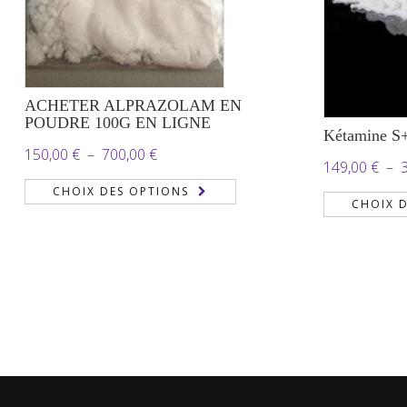
ACHETER ALPRAZOLAM EN
POUDRE 100G EN LIGNE
Kétamine S+
Plage
150,00
€
–
700,00
€
149,00
€
–
de
CHOIX DES OPTIONS
CHOIX 
prix :
150,00 €
à
700,00 €