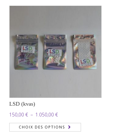
150,00 €
à
4.800,00 €
LSD (kvas)
Plage
150,00
€
–
1.050,00
€
de
CHOIX DES OPTIONS
prix :