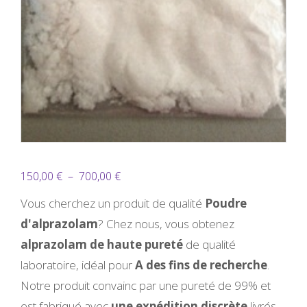
Plage
150,00
€
–
700,00
€
de
Vous cherchez un produit de qualité
Poudre
prix :
d'alprazolam
? Chez nous, vous obtenez
150,00 €
alprazolam de haute pureté
de qualité
à
laboratoire, idéal pour
A des fins de recherche
.
700,00 €
Notre produit convainc par une pureté de 99% et
est fabriqué avec
une expédition discrète
livrés