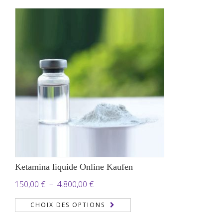
170,00 €
à
650,00 €
Ketamina liquide Online Kaufen
Plage
150,00
€
–
4.800,00
€
de
CHOIX DES OPTIONS
prix :