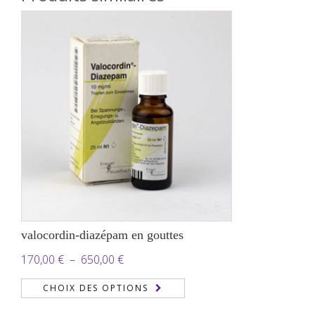
valocordin-diazépam en gouttes
Plage
170,00
€
–
650,00
€
de
CHOIX DES OPTIONS
prix :