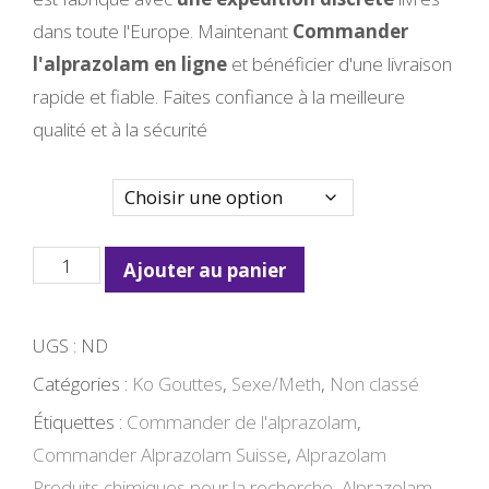
dans toute l'Europe. Maintenant
Commander
l'alprazolam en ligne
et bénéficier d'une livraison
rapide et fiable. Faites confiance à la meilleure
qualité et à la sécurité
Quantité
quantité
Ajouter au panier
de
KAUFEN
UGS :
ND
ALPRAZOLAM
Catégories :
Ko Gouttes
,
Sexe/Meth
,
Non classé
PULVER
Étiquettes :
Commander de l'alprazolam
,
100G
Commander Alprazolam Suisse
,
Alprazolam
ONLINE
Produits chimiques pour la recherche
,
Alprazolam