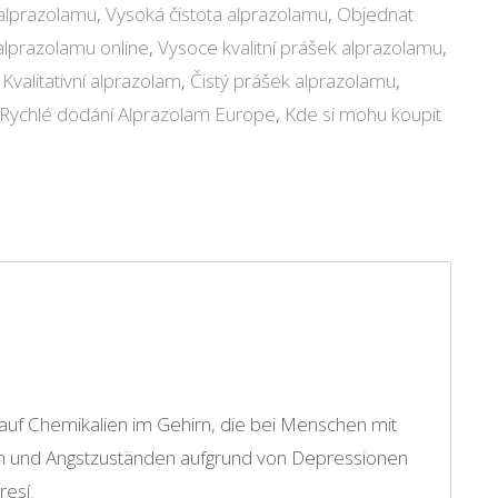
 alprazolamu
,
Vysoká čistota alprazolamu
,
Objednat
alprazolamu online
,
Vysoce kvalitní prášek alprazolamu
,
,
Kvalitativní alprazolam
,
Čistý prášek alprazolamu
,
Rychlé dodání Alprazolam Europe
,
Kde si mohu koupit
 auf Chemikalien im Gehirn, die bei Menschen mit
en und Angstzuständen aufgrund von Depressionen
resí
.