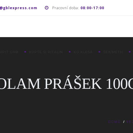
@gblexpress.com
Pracovní doba:
08:00-17:00
UPIT GHB
KUPTE SI RITALIN
KO KLESÁ
SEX/METH
OLAM PRÁŠEK 100
DOMŮ
/
NE