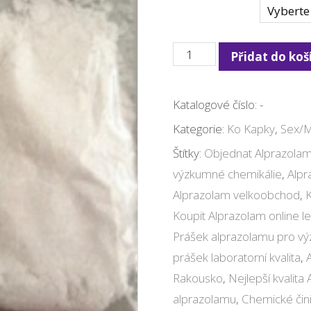
Množství
KAUFEN
Přidat do koš
ALPRAZOLAM
PULVER
Katalogové číslo:
-
100G
Kategorie:
Ko Kapky
,
Sex/
ONLINE
Štítky:
Objednat Alprazola
množství
výzkumné chemikálie
,
Alpr
Alprazolam velkoobchod
,
Koupit Alprazolam online l
Prášek alprazolamu pro v
prášek laboratorní kvalita
,
Rakousko
,
Nejlepší kvalita
alprazolamu
,
Chemické čin