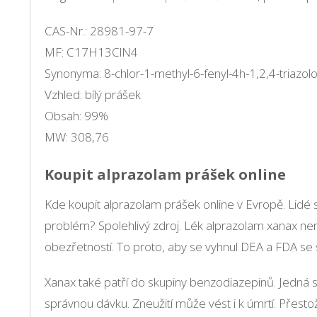
CAS-Nr.: 28981-97-7
MF: C17H13ClN4
Synonyma: 8-chlor-1-methyl-6-fenyl-4h-1,2,4-triazol
Vzhled: bílý prášek
Obsah: 99%
MW: 308,76
Koupit alprazolam prášek online
Kde koupit alprazolam prášek online v Evropě. Lidé s
problém? Spolehlivý zdroj. Lék alprazolam xanax není
obezřetností. To proto, aby se vyhnul DEA a FDA se 
Xanax také patří do skupiny benzodiazepinů. Jedná s
správnou dávku. Zneužití může vést i k úmrtí. Přesto