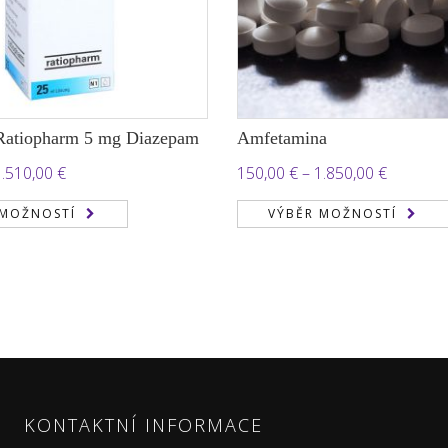
Ratiopharm 5 mg Diazepam
Amfetamina
Rozpětí
Rozpětí
1.510,00
€
150,00
€
–
1.850,00
€
cen:
cen:
 MOŽNOSTÍ
VÝBĚR MOŽNOSTÍ
150,00 €
150,00 €
až
až
1.510,00 €
1.850,00
KONTAKTNÍ INFORMACE