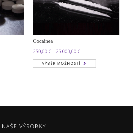
Cocainea
Rozpětí
250,00
€
–
25.000,00
€
cen:
VÝBĚR MOŽNOSTÍ
250,00 €
až
 €
25.000,00 €
NAŠE VÝROBKY