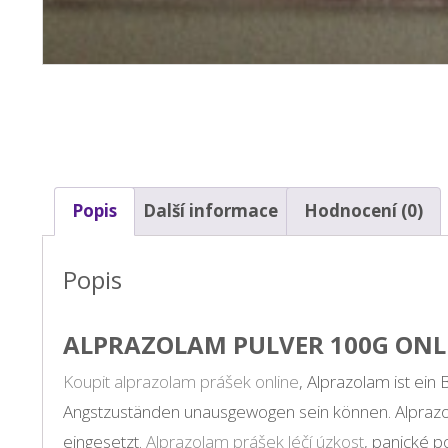
Popis
Další informace
Hodnocení (0)
Popis
ALPRAZOLAM PULVER 100G ONL
Koupit alprazolam prášek online
, Alprazolam ist ei
Angstzuständen unausgewogen sein können. Alprazo
eingesetzt.
Alprazolam prášek léčí úzkost
, panické 