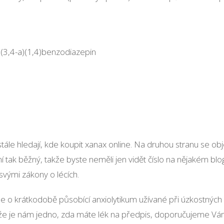
o(3,4-a)(1,4)benzodiazepin
tále hledají, kde koupit xanax online. Na druhou stranu se o
 tak běžný, takže byste neměli jen vidět číslo na nějakém blog
svými zákony o lécích.
e o krátkodobě působící anxiolytikum užívané při úzkostných 
že je nám jedno, zda máte lék na předpis, doporučujeme Vám na