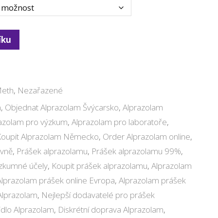
íku
Meth
,
Nezařazené
m
,
Objednat Alprazolam Švýcarsko
,
Alprazolam
azolam pro výzkum
,
Alprazolam pro laboratoře
,
Koupit Alprazolam Německo
,
Order Alprazolam online
,
evně
,
Prášek alprazolamu
,
Prášek alprazolamu 99%
,
ýzkumné účely
,
Koupit prášek alprazolamu
,
Alprazolam
Alprazolam prášek online Evropa
,
Alprazolam prášek
 Alprazolam
,
Nejlepší dodavatelé pro prášek
idlo Alprazolam
,
Diskrétní doprava Alprazolam
,