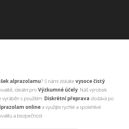
ášek alprazolamu
? S námi získáte
vysoce čistý
kvalitě, ideální pro
Výzkumné účely
. Náš výrobek
e vyráběn s použitím.
Diskrétní přeprava
dodává po
lprazolam online
a využijte rychlé a spolehlivé
kvalitu a bezpečnost