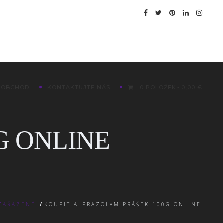
OBCHOD
KONTAKTUJTE NÁS
0 POLOŽEK
0,00 €
G ONLINE
ZAŘAZENÉ
/
KOUPIT ALPRAZOLAM PRÁŠEK 100G ONLINE