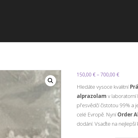
Rozpětí
150,00
€
–
700,00
€
cen:
Hledáte vysoce kvalitní
Pr
150,00 €
alprazolam
v laboratorní 
až
přesvědčí čistotou 99% a j
700,00 €
celé Evropě. Nyní
Order A
dodání. Vsaďte na nejlepší 