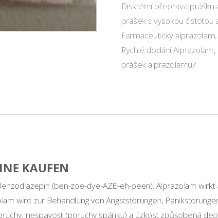
Diskrétní přeprava prášku
prášek s vysokou čistotou 
Farmaceutický alprazolam
Rychlé dodání Alprazolam
,
prášek alprazolamu?
INE KAUFEN
n Benzodiazepin (ben-zoe-dye-AZE-eh-peen). Alprazolam wirkt
lam wird zur Behandlung von Angststörungen, Panikstörung
poruchy, nespavost (poruchy spánku) a úzkost způsobená dep