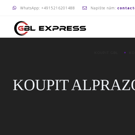
WhatsApp: +4915216201488
Napište nám:
contact
KOUPIT GBL
KO
KOUPIT ALPRAZ