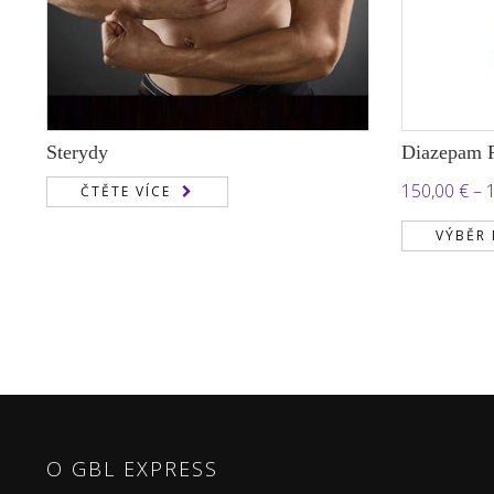
Sterydy
Diazepam 
150,00
€
–
ČTĚTE VÍCE
VÝBĚR
O GBL EXPRESS