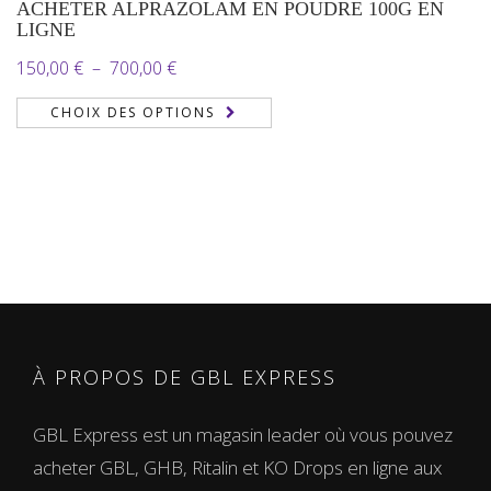
ACHETER ALPRAZOLAM EN POUDRE 100G EN
LIGNE
Plage
150,00
€
–
700,00
€
de
CHOIX DES OPTIONS
prix :
150,00 €
à
700,00 €
À PROPOS DE GBL EXPRESS
GBL Express est un magasin leader où vous pouvez
acheter GBL, GHB, Ritalin et KO Drops en ligne aux