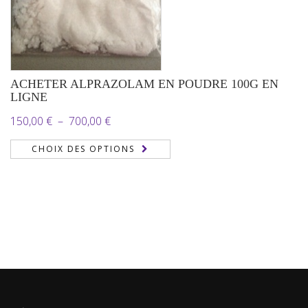
ACHETER ALPRAZOLAM EN POUDRE 100G EN
LIGNE
Plage
150,00
€
–
700,00
€
de
CHOIX DES OPTIONS
prix :
150,00 €
à
700,00 €