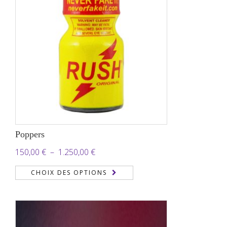
Poppers
Plage
150,00
€
–
1.250,00
€
de
CHOIX DES OPTIONS
prix :
150,00 €
à