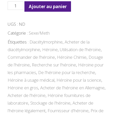
quantité
Ajouter au panier
de
Heroina
UGS :
ND
Catégorie :
Sexe/Meth
Étiquettes :
Diacétylmorphine
,
Acheter de la
diacétylmorphine
,
Héroïne
,
Utilisation de l'héroïne
,
Commander de l'héroïne
,
Héroïne Chimie
,
Dosage
de l'héroïne
,
Recherche sur l'héroïne
,
Héroïne pour
les pharmacies
,
De l'héroïne pour la recherche
,
Héroïne à usage médical
,
Héroïne pour la science
,
Héroïne en gros
,
Acheter de l'héroïne en Allemagne
,
Acheter de l'héroïne
,
Héroïne fournitures de
laboratoire
,
Stockage de l'héroïne
,
Acheter de
l'héroïne légalement
,
Fournisseur d'héroïne
,
Prix de