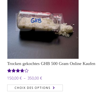
1.250,00 €
Trocken gekochtes GHB 500 Gram Online Kaufen
Note
Plage
150,00
€
–
350,00
€
3.71
de
sur 5
CHOIX DES OPTIONS
prix :
150,00 €
à