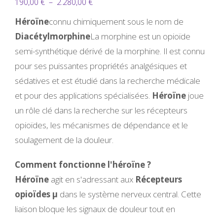
Plage
190,00
€
–
2.280,00
€
de
Héroïne
connu chimiquement sous le nom de
prix :
Diacétylmorphine
La morphine est un opioïde
190,00 €
semi-synthétique dérivé de la morphine. Il est connu
à
pour ses puissantes propriétés analgésiques et
2.280,00 €
sédatives et est étudié dans la recherche médicale
et pour des applications spécialisées.
Héroïne
joue
un rôle clé dans la recherche sur les récepteurs
opioïdes, les mécanismes de dépendance et le
soulagement de la douleur.
Comment fonctionne l'héroïne ?
Héroïne
agit en s'adressant aux
Récepteurs
opioïdes µ
dans le système nerveux central. Cette
liaison bloque les signaux de douleur tout en