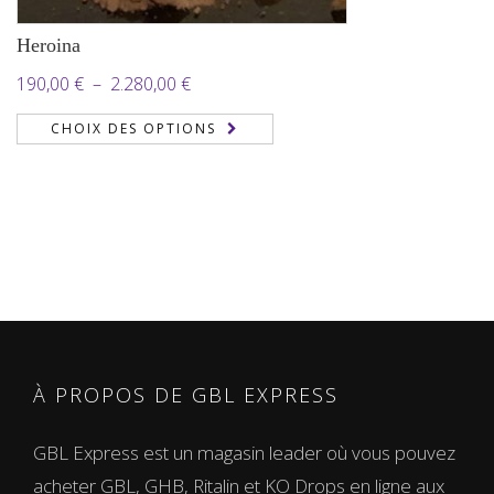
Heroina
Plage
190,00
€
–
2.280,00
€
de
CHOIX DES OPTIONS
prix :
190,00 €
à
2.280,00 €
À PROPOS DE GBL EXPRESS
GBL Express est un magasin leader où vous pouvez
acheter GBL, GHB, Ritalin et KO Drops en ligne aux