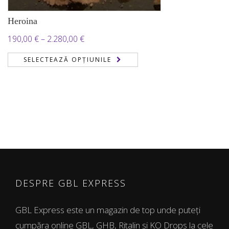
Heroina
Interval
190,00
€
–
2.280,00
€
de
SELECTEAZĂ OPȚIUNILE
prețuri:
190,00 €
până
la
2.280,00 €
DESPRE GBL EXPRESS
GBL Express este un magazin de top unde puteți
cumpăra online GBL, GHB, Ritalin și KO Drops la cele