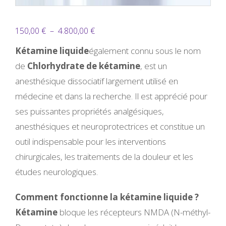
Plage
150,00
€
–
4.800,00
€
de
Kétamine liquide
également connu sous le nom
prix :
de
Chlorhydrate de kétamine
, est un
150,00 €
anesthésique dissociatif largement utilisé en
à
médecine et dans la recherche. Il est apprécié pour
4.800,00 €
ses puissantes propriétés analgésiques,
anesthésiques et neuroprotectrices et constitue un
outil indispensable pour les interventions
chirurgicales, les traitements de la douleur et les
études neurologiques.
Comment fonctionne la kétamine liquide ?
Kétamine
bloque les récepteurs NMDA (N-méthyl-