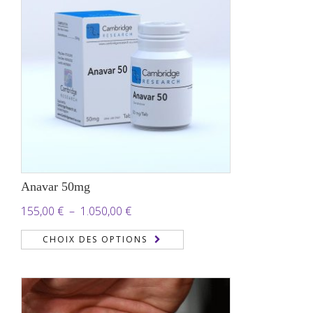
3.000,00 €
Anavar 50mg
Plage
155,00
€
–
1.050,00
€
de
CHOIX DES OPTIONS
prix :
155,00 €
à