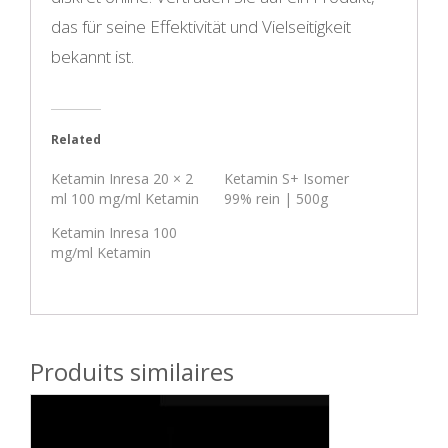
das für seine Effektivität und Vielseitigkeit
bekannt ist.
Related
Ketamin Inresa 20 × 2
Ketamin S+ Isomer
ml 100 mg/ml Ketamin
99% rein | 500g
Ketamin Inresa 100
mg/ml Ketamin
Produits similaires