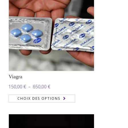
1.050,00 €
Viagra
Plage
150,00
€
–
650,00
€
de
CHOIX DES OPTIONS
prix :
150,00 €
à