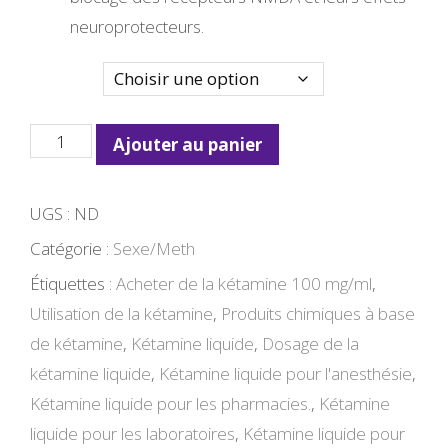
neuroprotecteurs.
Quantité
quantité
Ajouter au panier
de
Ketamina
UGS :
ND
liquide
Catégorie :
Sexe/Meth
Online
Étiquettes :
Acheter de la kétamine 100 mg/ml
,
Kaufen
Utilisation de la kétamine
,
Produits chimiques à base
de kétamine
,
Kétamine liquide
,
Dosage de la
kétamine liquide
,
Kétamine liquide pour l'anesthésie
,
Kétamine liquide pour les pharmacies.
,
Kétamine
liquide pour les laboratoires
,
Kétamine liquide pour