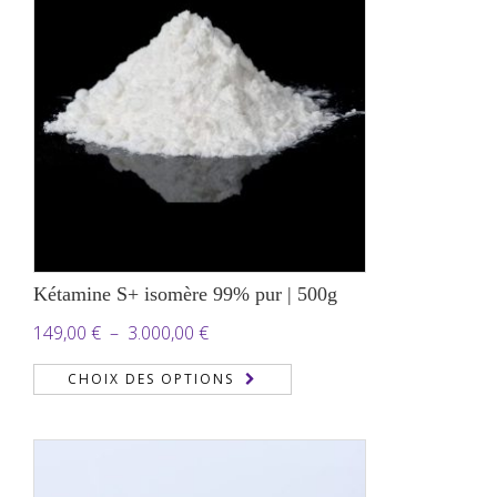
Kétamine S+ isomère 99% pur | 500g
Plage
149,00
€
–
3.000,00
€
de
CHOIX DES OPTIONS
prix :
149,00 €
à