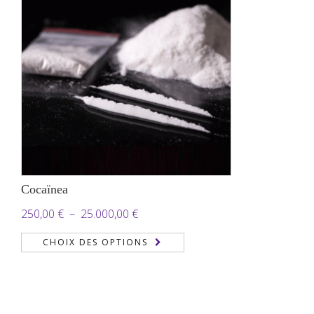
650,00 €
Cocaïnea
Plage
250,00
€
–
25.000,00
€
de
CHOIX DES OPTIONS
prix :
250,00 €
à