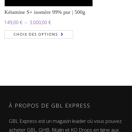
Kétamine S+ isomère 99% pur | 500g
Plage
149,00
€
–
3.000,00
€
de
CHOIX DES OPTIONS
prix :
149,00 €
à
3.000,00 €
À PROPOS DE GBL EXPRESS
GBL Express est un magasin leader où vous pouvez
acheter GBL, GHB, Ritalin et KO Drops en ligne aux