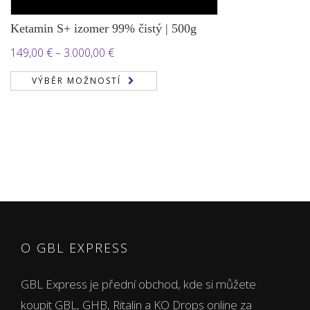
Ketamin S+ izomer 99% čistý | 500g
Rozpětí
149,00
€
–
3.000,00
€
cen:
VÝBĚR MOŽNOSTÍ
149,00 €
až
3.000,00 €
O GBL EXPRESS
GBL Express je přední obchod, kde si můžete
koupit GBL, GHB, Ritalin a KO Drops online za