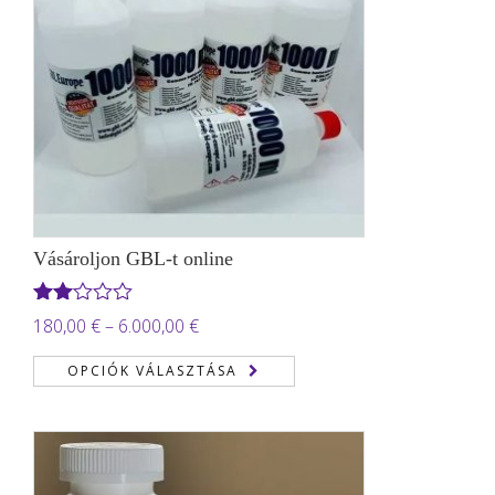
Vásároljon GBL-t online
Értékelés:
Ártartomány:
180,00
€
–
6.000,00
€
2.00
180,00 €
/ 5
OPCIÓK VÁLASZTÁSA
-
6.000,00 €