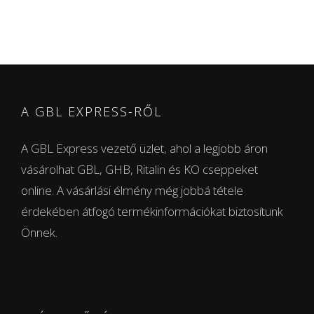
A GBL EXPRESS-RŐL
A GBL Express vezető üzlet, ahol a legjobb áron
vásárolhat GBL, GHB, Ritalin és KO cseppeket
online. A vásárlási élmény még jobbá tétele
érdekében átfogó termékinformációkat biztosítunk
Önnek.