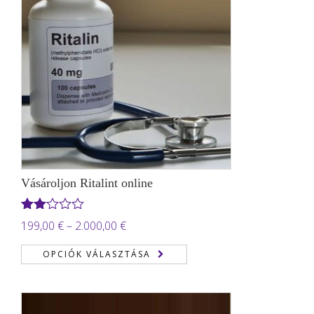
Vásároljon Ritalint online
Értékelés:
Ártartomány:
199,00
€
–
2.000,00
€
2.00
199,00 €
/ 5
OPCIÓK VÁLASZTÁSA
-
2.000,00 €