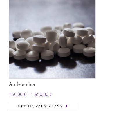
Amfetamina
Ártartomány:
150,00
€
–
1.850,00
€
150,00 €
OPCIÓK VÁLASZTÁSA
-
1.850,00 €