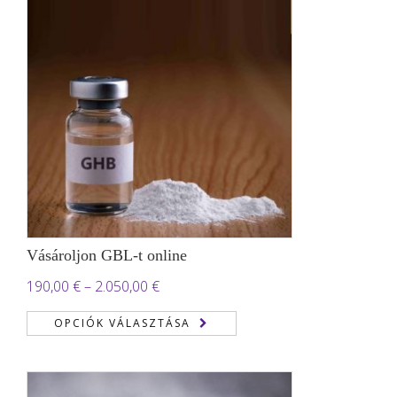
Vásároljon GBL-t online
Ártartomány:
190,00
€
–
2.050,00
€
190,00 €
OPCIÓK VÁLASZTÁSA
-
2.050,00 €