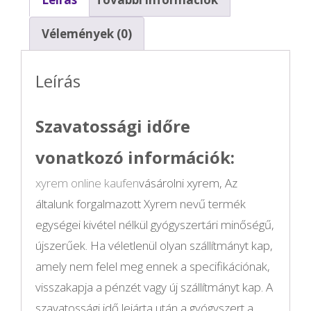
Hydroxybuttersäure
Vélemények (0)
(GHB)
mennyiség
Leírás
Szavatossági időre
vonatkozó információk:
xyrem online kaufen
vásárolni xyrem, Az
általunk forgalmazott Xyrem nevű termék
egységei kivétel nélkül gyógyszertári minőségű,
újszerűek. Ha véletlenül olyan szállítmányt kap,
amely nem felel meg ennek a specifikációnak,
visszakapja a pénzét vagy új szállítmányt kap. A
szavatossági idő lejárta után a gyógyszert a