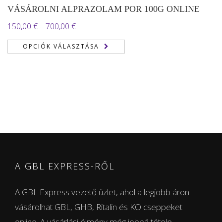
VÁSÁROLNI ALPRAZOLAM POR 100G ONLINE
Ártartomány:
150,00
€
–
700,00
€
150,00 €
OPCIÓK VÁLASZTÁSA
-
700,00 €
A GBL EXPRESS-RŐL
A GBL Express vezető üzlet, ahol a legjobb áron
vásárolhat GBL, GHB, Ritalin és KO cseppeket
online. A vásárlási élmény még jobbá tétele