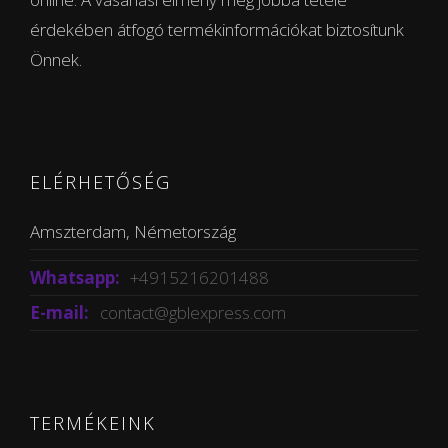
érdekében átfogó termékinformációkat biztosítunk
Önnek.
ELÉRHETŐSÉG
Amszterdam, Németország
Whatsapp:
+4915216201488
E-mail:
contact@gblexpress.com
TERMÉKEINK