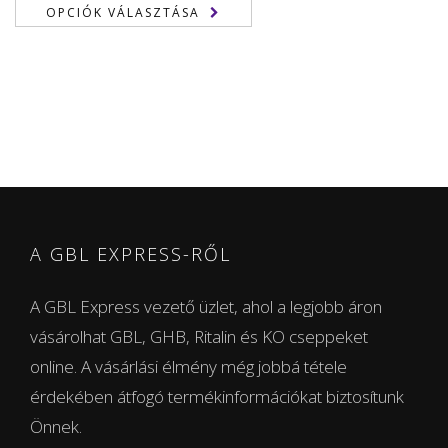
150,00 €
OPCIÓK VÁLASZTÁSA
-
1.850,00 €
A GBL EXPRESS-RŐL
A GBL Express vezető üzlet, ahol a legjobb áron
vásárolhat GBL, GHB, Ritalin és KO cseppeket
online. A vásárlási élmény még jobbá tétele
érdekében átfogó termékinformációkat biztosítunk
Önnek.