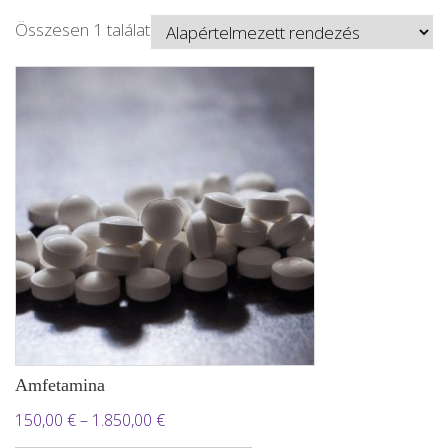
Összesen 1 találat
Amfetamina
Ártartomány:
150,00
€
–
1.850,00
€