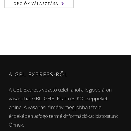
155,00 €
OPCIÓK VÁLASZTÁSA
-
1.050,00 €
A GBL EXPRESS-RŐL
A GBL Express vezető üzlet, ahol a legjobb áron
vásárolhat GBL, GHB, Ritalin és KO cseppeket
online. A vásárlási élmény még jobbá tétele
érdekében átfogó termékinformációkat biztosítunk
Önnek.