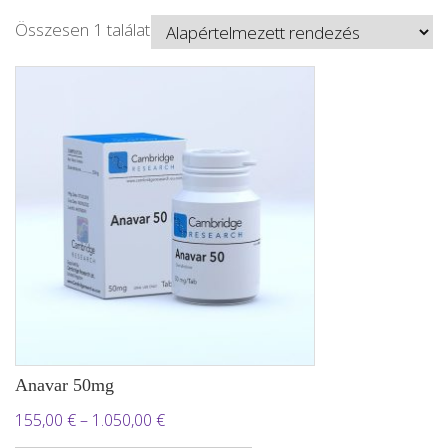
Összesen 1 találat
Anavar 50mg
Ártartomány:
155,00
€
–
1.050,00
€