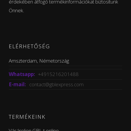
érdekében átfogó termékinformációkat biztosítunk
Önnek.
ELÉRHETŐSÉG
Amszterdam, Németország
Whatsapp:
+4915216201488
E-mail:
contact@gblexpress.com
TERMÉKEINK
Vásároljon GBL-t online