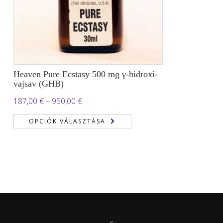
Heaven Pure Ecstasy 500 mg γ-hidroxi-
vajsav (GHB)
Ártartomány:
187,00
€
–
950,00
€
187,00 €
OPCIÓK VÁLASZTÁSA
-
950,00 €