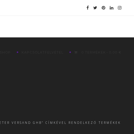
SHOP
KAPCSOLATFELVÉTEL
0 TERMÉKEK
0,00 €
RETER VERSAND GHB” CÍMKÉVEL RENDELKEZŐ TERMÉKEK