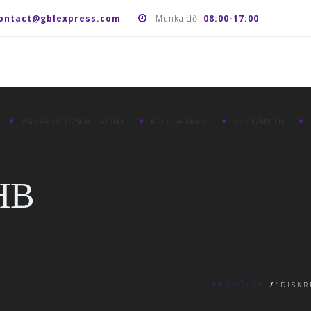
ontact@gblexpress.com
Munkaidő:
08:00-17:00
VÁSÁROLJON RITALINT
KO CSEPPEK
SZEX/METH
GHB
KEZDŐLAP
/
“DISK