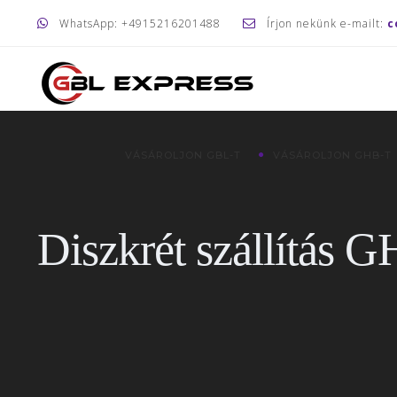
WhatsApp: +4915216201488
Írjon nekünk e-mailt:
c
VÁSÁROLJON GBL-T
VÁSÁROLJON GHB-T
Diszkrét szállítás 