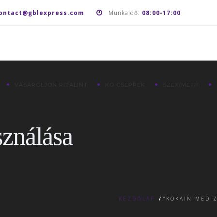
ontact@gblexpress.com
Munkaidő:
08:00-17:00
VÁSÁROLJON RITALINT
KO CSEPPEK
SZEX/METH
sználása
KEZDŐLAP
/
“KOKAIN MEDI