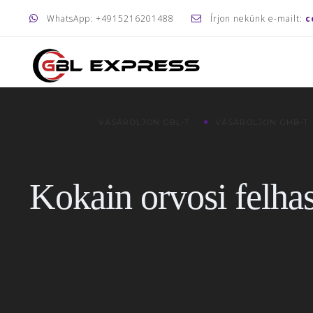
WhatsApp: +4915216201488
Írjon nekünk e-mailt:
c
VÁSÁROLJON GBL-T
VÁSÁROLJON GHB-T
Kokain orvosi felha