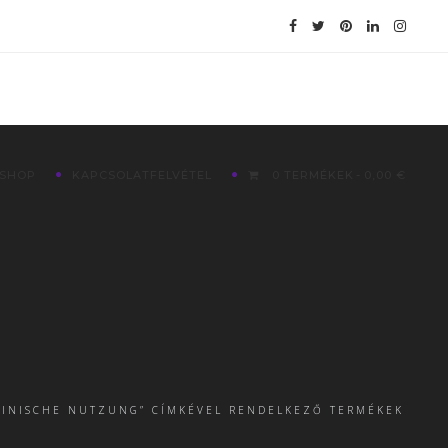
SHOP
KAPCSOLATFELVÉTEL
0 TERMÉKEK
0,00 €
ZINISCHE NUTZUNG” CÍMKÉVEL RENDELKEZŐ TERMÉKEK