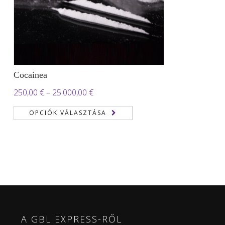
Cocainea
Ártartomány:
250,00
€
–
25.000,00
€
250,00 €
OPCIÓK VÁLASZTÁSA
-
25.000,00 €
A GBL EXPRESS-RŐL