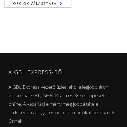
150,00 €
OPCIÓK VÁLASZTÁSA
-
1.250,00 €
A GBL EXPRESS-RŐL
A GBL Express vezető üzlet, ahol a legjobb áron
vásárolhat GBL, GHB, Ritalin és KO cseppeket
online. A vásárlási élmény még jobbá tétele
érdekében átfogó termékinformációkat biztosítunk
Önnek.