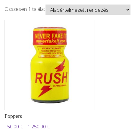
Összesen 1 találat
Poppers
Ártartomány:
150,00
€
–
1.250,00
€