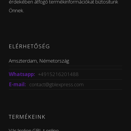
érdekében átfogó termékinformációkat biztosítunk
Önnek.
ELÉRHETŐSÉG
Amszterdam, Németország
Whatsapp:
+4915216201488
E-mail:
contact@gblexpress.com
TERMÉKEINK
Vásároljon GBL-t online