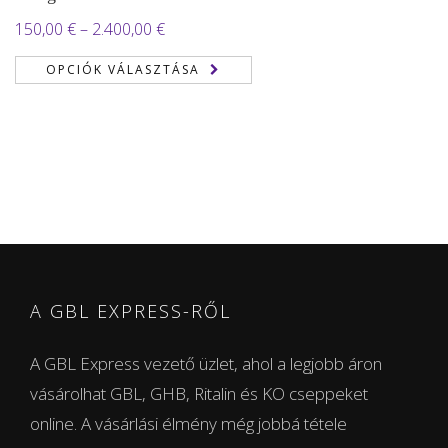
Ártartomány:
150,00
€
–
2.400,00
€
150,00 €
OPCIÓK VÁLASZTÁSA
-
2.400,00 €
A GBL EXPRESS-RŐL
A GBL Express vezető üzlet, ahol a legjobb áron
vásárolhat GBL, GHB, Ritalin és KO cseppeket
online. A vásárlási élmény még jobbá tétele