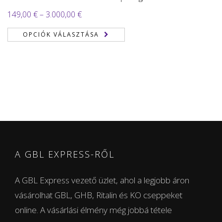
Ártartomány:
149,00
€
–
3.000,00
€
149,00 €
OPCIÓK VÁLASZTÁSA
-
3.000,00 €
A GBL EXPRESS-RŐL
A GBL Express vezető üzlet, ahol a legjobb áron
vásárolhat GBL, GHB, Ritalin és KO cseppeket
online. A vásárlási élmény még jobbá tétele