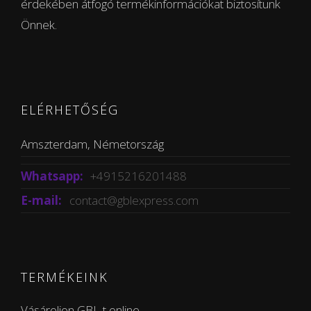
érdekében átfogó termékinformációkat biztosítunk
Önnek.
ELÉRHETŐSÉG
Amszterdam, Németország
Whatsapp:
+4915216201488
E-mail:
contact@gblexpress.com
TERMÉKEINK
Vásároljon GBL-t online