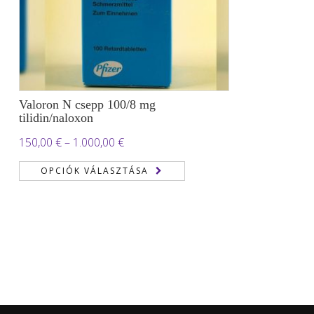
Valoron N csepp 100/8 mg
tilidin/naloxon
Ártartomány:
150,00
€
–
1.000,00
€
150,00 €
OPCIÓK VÁLASZTÁSA
-
1.000,00 €