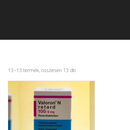
13–13 termék, összesen 13 db