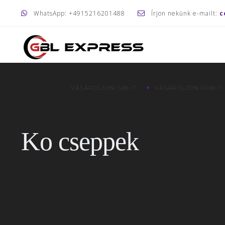
WhatsApp: +4915216201488
Írjon nekünk e-mailt:
c
VÁSÁROLJON GBL-T
VÁSÁROLJON GHB-T
Ko cseppek