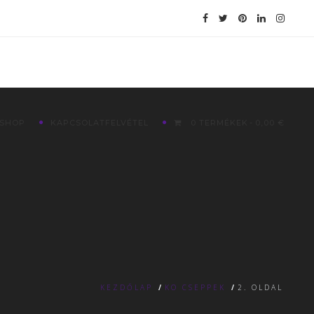
SHOP
KAPCSOLATFELVÉTEL
0 TERMÉKEK
0,00 €
KEZDŐLAP
/
KO CSEPPEK
/
2. OLDAL