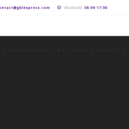
ontact@gblexpress.com
Munkaidő:
08:00-17:00
VÁSÁROLJON RITALINT
KO CSEPPEK
SZEX/METH