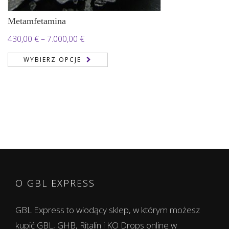
Metamfetamina
Zakres
430,00
€
–
7.000,00
€
cen:
WYBIERZ OPCJE
od
430,00 €
do
7.000,00 €
O GBL EXPRESS
GBL Express to wiodący sklep, w którym możesz
kupić GBL, GHB, Ritalin i KO Drops online w