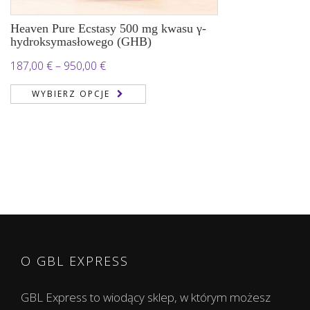
Heaven Pure Ecstasy 500 mg kwasu γ-
hydroksymasłowego (GHB)
Zakres
187,00
€
–
950,00
€
cen:
WYBIERZ OPCJE
od
187,00 €
do
950,00 €
O GBL EXPRESS
GBL Express to wiodący sklep, w którym możesz