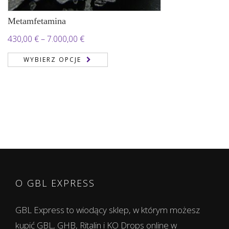
Metamfetamina
Zakres
430,00
€
–
7.000,00
€
cen:
WYBIERZ OPCJE
od
430,00 €
do
7.000,00 €
O GBL EXPRESS
GBL Express to wiodący sklep, w którym możesz
kupić GBL, GHB, Ritalin i KO Drops online w