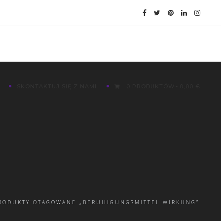
SKONTAKTUJ SIĘ Z NAMI
0 PRODUKTÓW
0,00 €
RODUKTY OTAGOWANE „BERUHIGUNGSMITTEL WIRKUNG”