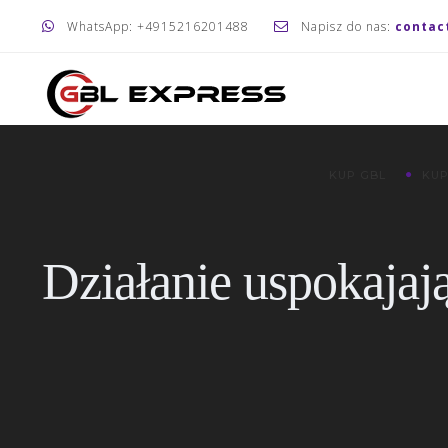
WhatsApp: +4915216201488
Napisz do nas:
contac
KUP GBL
KUP
Działanie uspokajaj