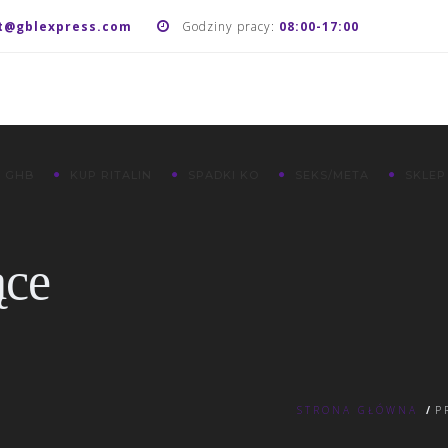
t@gblexpress.com
Godziny pracy:
08:00-17:00
 GHB
KUP RITALIN
SPADKI KO
SEKS/META
SKLEP
ące
STRONA GŁÓWNA
/
P