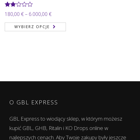
Oceniono
Zakres
180,00
€
–
6.000,00
€
2.00
cen:
na 5
WYBIERZ OPCJE
od
180,00 €
do
6.000,00 €
O GBL EXPRESS
GBL Express to wiodący sklep, w którym możesz
kupić GBL, GHB, Ritalin i KO Drops online w
najlepszych cenach. Aby Twoje zakupy były jeszcze