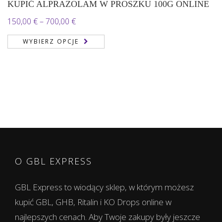
KUPIĆ ALPRAZOLAM W PROSZKU 100G ONLINE
Zakres
150,00
€
–
700,00
€
cen:
WYBIERZ OPCJE
od
150,00 €
do
700,00 €
O GBL EXPRESS
GBL Express to wiodący sklep, w którym możesz
kupić GBL, GHB, Ritalin i KO Drops online w
najlepszych cenach. Aby Twoje zakupy były jeszcze