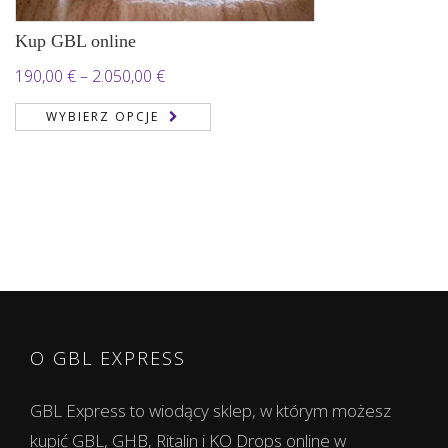
Kup GBL online
Zakres
190,00
€
–
2.050,00
€
cen:
WYBIERZ OPCJE
od
190,00 €
do
2.050,00 €
O GBL EXPRESS
GBL Express to wiodący sklep, w którym możesz
kupić GBL, GHB, Ritalin i KO Drops online w