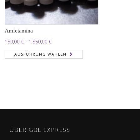
Amfetamina
Preisspanne:
150,00
€
–
1.850,00
€
150,00 €
AUSFÜHRUNG WÄHLEN
bis
1.850,00 €
ÜBER GBL EXPRESS