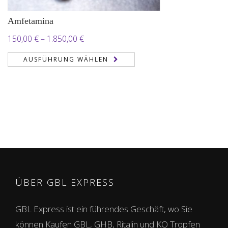
Amfetamina
Preisspanne:
150,00
€
–
1.850,00
€
150,00 €
AUSFÜHRUNG WÄHLEN
bis
1.850,00 €
ÜBER GBL EXPRESS
GBL Express ist ein führendes Geschäft, wo Sie
können Kaufen GBL, GHB, Ritalin und KO Tropfen