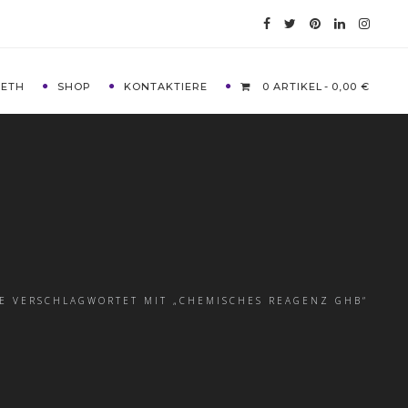
METH
SHOP
KONTAKTIERE
0 ARTIKEL
0,00 €
E VERSCHLAGWORTET MIT „CHEMISCHES REAGENZ GHB“