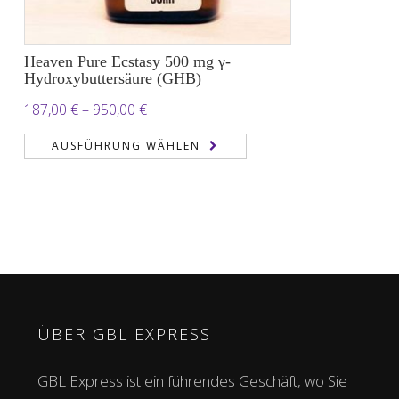
Heaven Pure Ecstasy 500 mg γ-
Hydroxybuttersäure (GHB)
Preisspanne:
187,00
€
–
950,00
€
187,00 €
AUSFÜHRUNG WÄHLEN
bis
950,00 €
ÜBER GBL EXPRESS
GBL Express ist ein führendes Geschäft, wo Sie