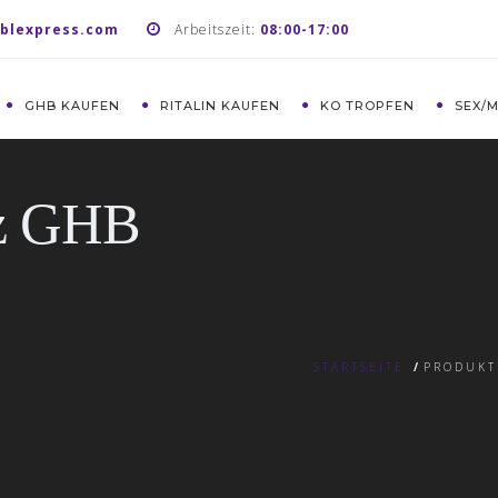
blexpress.com
Arbeitszeit:
08:00-17:00
GHB KAUFEN
RITALIN KAUFEN
KO TROPFEN
SEX/
nz GHB
STARTSEITE
/
PRODUKT