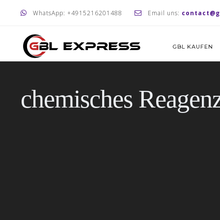
WhatsApp: +4915216201488
Email uns:
contact@g
GBL KAUFEN
chemisches Reage