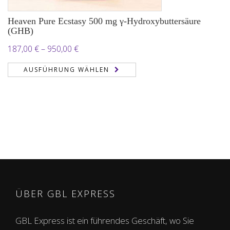
Heaven Pure Ecstasy 500 mg γ-Hydroxybuttersäure
(GHB)
Preisspanne:
187,00
€
–
950,00
€
187,00 €
AUSFÜHRUNG WÄHLEN
bis
950,00 €
ÜBER GBL EXPRESS
GBL Express ist ein führendes Geschäft, wo Sie