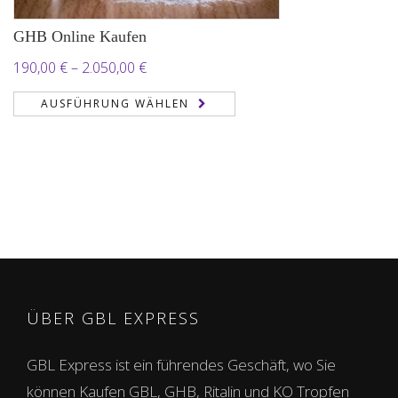
GHB Online Kaufen
Preisspanne:
190,00
€
–
2.050,00
€
190,00 €
AUSFÜHRUNG WÄHLEN
bis
2.050,00 €
ÜBER GBL EXPRESS
GBL Express ist ein führendes Geschäft, wo Sie
können Kaufen GBL, GHB, Ritalin und KO Tropfen