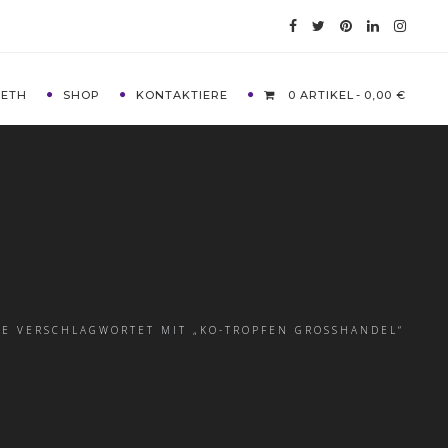
METH
SHOP
KONTAKTIERE
0 ARTIKEL
0,00 €
E VERSCHLAGWORTET MIT „KO-TROPFEN GROSSHANDEL“