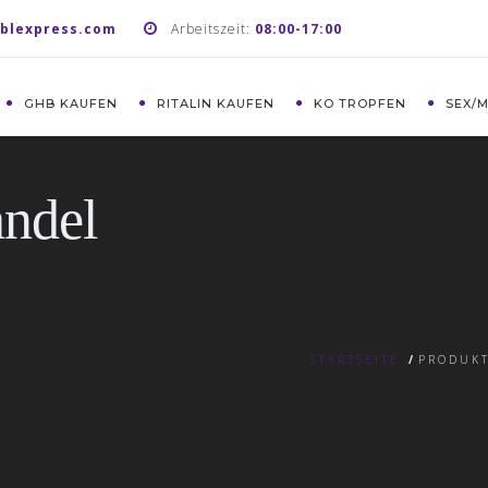
blexpress.com
Arbeitszeit:
08:00-17:00
GHB KAUFEN
RITALIN KAUFEN
KO TROPFEN
SEX/
ndel
STARTSEITE
/
PRODUKT