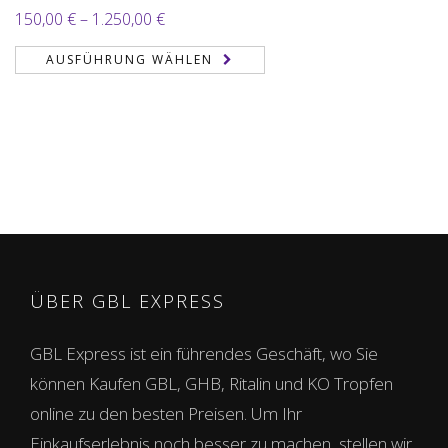
Preisspanne:
150,00
€
–
1.250,00
€
150,00 €
AUSFÜHRUNG WÄHLEN
bis
1.250,00 €
ÜBER GBL EXPRESS
GBL Express ist ein führendes Geschäft, wo Sie
können Kaufen GBL, GHB, Ritalin und KO Tropfen
online zu den besten Preisen. Um Ihr
Einkaufserlebnis noch besser zu machen, stellen wir