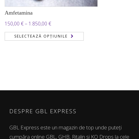
Amfetamina
Interval
150,00
€
–
1.850,00
€
de
SELECTEAZĂ OPȚIUNILE
prețuri:
150,00 €
până
la
1.850,00 €
DESPRE GBL EXPRESS
GBL Express este un magazin de top unde puteți
cumpăra online GBL, GHB, Ritalin și KO Drops la cele