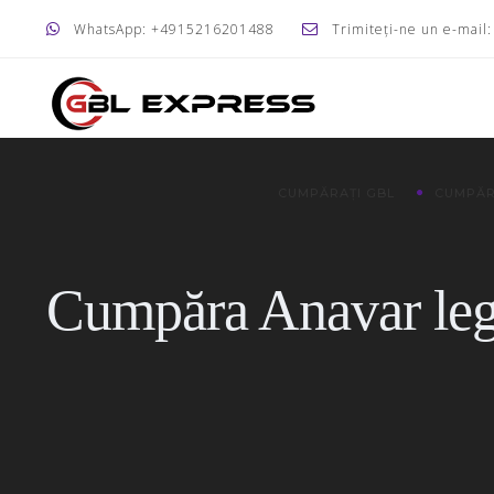
WhatsApp: +4915216201488
Trimiteți-ne un e-mail
CUMPĂRAȚI GBL
CUMPĂR
Cumpăra Anavar leg