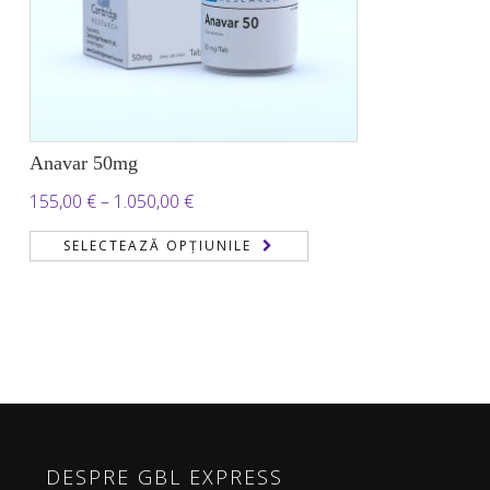
Anavar 50mg
Interval
155,00
€
–
1.050,00
€
de
SELECTEAZĂ OPȚIUNILE
prețuri:
155,00 €
până
la
1.050,00 €
DESPRE GBL EXPRESS