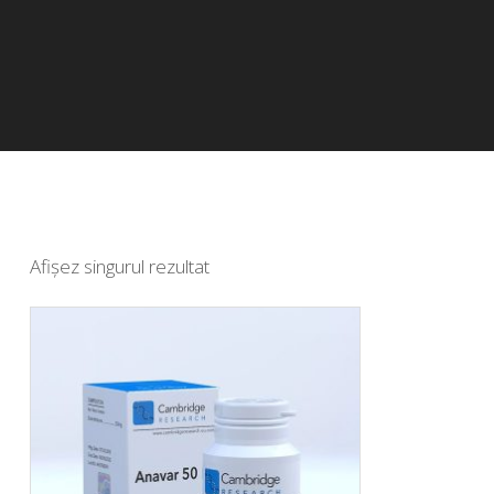
Afișez singurul rezultat