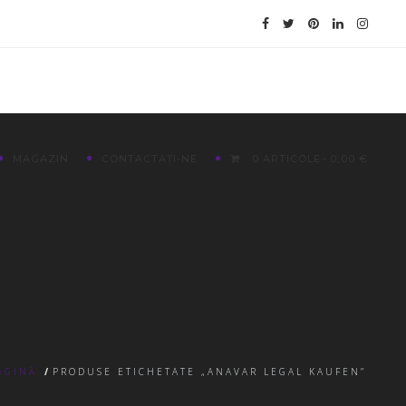
MAGAZIN
CONTACTAȚI-NE
0 ARTICOLE
0,00 €
AGINĂ
/
PRODUSE ETICHETATE „ANAVAR LEGAL KAUFEN”