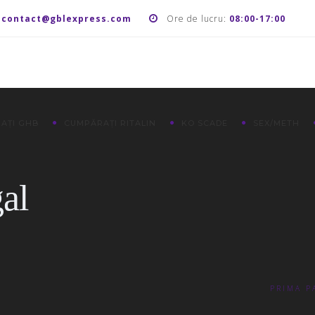
:
contact@gblexpress.com
Ore de lucru:
08:00-17:00
AȚI GHB
CUMPĂRAȚI RITALIN
KO SCADE
SEX/METH
al
PRIMA P