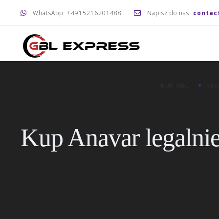
WhatsApp: +4915216201488
Napisz do nas:
contac
KUP GBL
KUP
Kup Anavar legalni