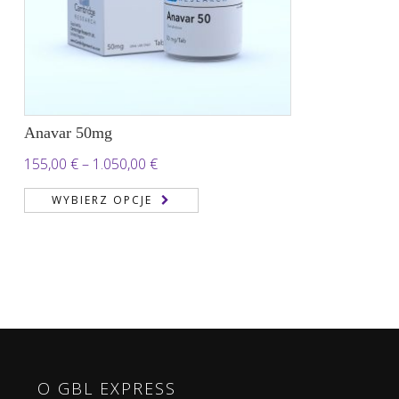
Anavar 50mg
Zakres
155,00
€
–
1.050,00
€
cen:
WYBIERZ OPCJE
od
155,00 €
do
1.050,00 €
O GBL EXPRESS