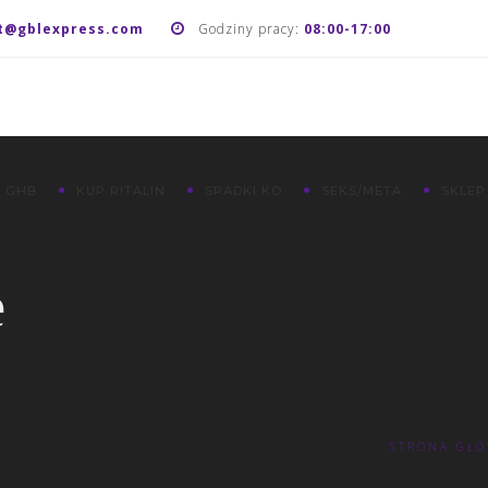
t@gblexpress.com
Godziny pracy:
08:00-17:00
 GHB
KUP RITALIN
SPADKI KO
SEKS/META
SKLEP
e
STRONA GŁ