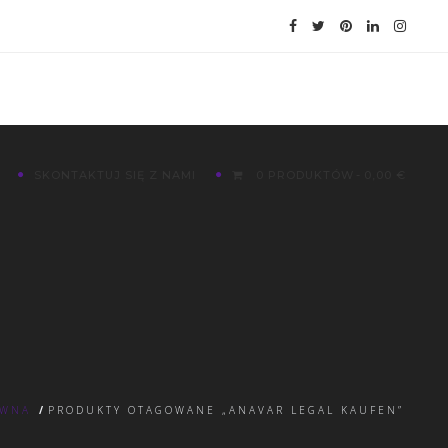
SKONTAKTUJ SIĘ Z NAMI
0 PRODUKTÓW
0,00 €
ÓWNA
/
PRODUKTY OTAGOWANE „ANAVAR LEGAL KAUFEN”