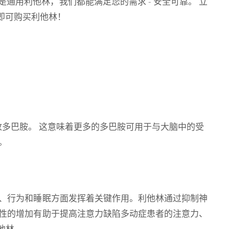
通用利他林，我们都能满足您的需求 - 安全可靠。 立
处方即可购买利他林！
多巴胺。 这意味着更多的多巴胺可用于与大脑中的受
。
、行为和睡眠方面发挥着关键作用。利他林通过抑制神
性的增加有助于提高注意力缺陷多动症患者的注意力、
他林。