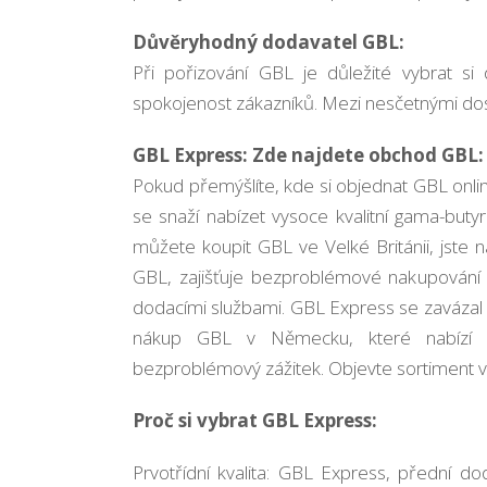
Důvěryhodný dodavatel GBL:
Při pořizování GBL je důležité vybrat si 
spokojenost zákazníků. Mezi nesčetnými do
GBL Express: Zde najdete obchod GBL:
Pokud přemýšlíte, kde si objednat GBL onli
se snaží nabízet vysoce kvalitní gama-buty
můžete koupit GBL ve Velké Británii, jst
GBL, zajišťuje bezproblémové nakupování a 
dodacími službami. GBL Express se zavázal 
nákup GBL v Německu, které nabízí 
bezproblémový zážitek. Objevte sortiment vý
Proč si vybrat GBL Express:
Prvotřídní kvalita: GBL Express, přední do