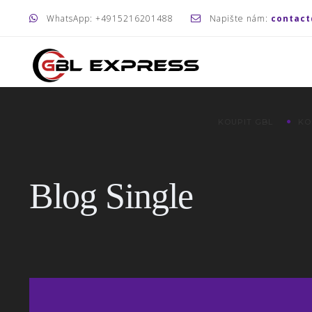
WhatsApp: +4915216201488
Napište nám:
contact
KOUPIT GBL
KO
Blog Single