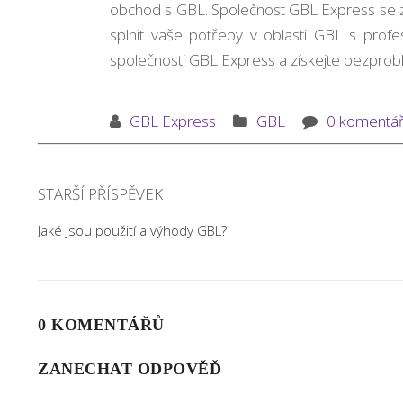
obchod s GBL. Společnost GBL Express se za
splnit vaše potřeby v oblasti GBL s profe
společnosti GBL Express a získejte bezprobl
GBL Express
GBL
0 komentá
STARŠÍ PŘÍSPĚVEK
Navigace
Jaké jsou použití a výhody GBL?
pro
příspěvek
0 KOMENTÁŘŮ
ZANECHAT ODPOVĚĎ