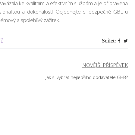
vázala ke kvalitním a efektivním službám a je připravena
sionalitou a dokonalostí. Objednejte si bezpečně GBL u
émový a spolehlivý zážitek.
řů
Sdílet:
NOVĚJŠÍ PŘÍSPĚVEK
Jak si vybrat nejlepšího dodavatele GHB?