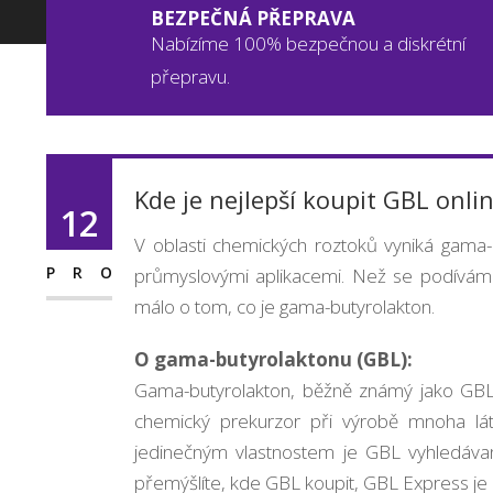
BEZPEČNÁ PŘEPRAVA
Nabízíme 100% bezpečnou a diskrétní
přepravu.
Kde je nejlepší koupit GBL onli
12
V oblasti chemických roztoků vyniká gama-b
PRO
průmyslovými aplikacemi. Než se podíváme
málo o tom, co je gama-butyrolakton.
O gama-butyrolaktonu (GBL):
Gama-butyrolakton, běžně známý jako GBL, 
chemický prekurzor při výrobě mnoha lát
jedinečným vlastnostem je GBL vyhledáva
přemýšlíte, kde GBL koupit, GBL Express je 