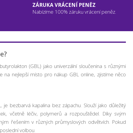
ZÁRUKA VRÁCENÍ PENĚZ
Nabízíme 100% záruku vrácení peněz.
ne?
utyrolakton (GBL) jako univerzální sloučenina s různými
 na nejlepší místo pro nákup GBL online, zjistíme něco
je bezbarvá kapalina bez zápachu. Slouží jako důležitý
ek, včetně léčiv, polymerů a rozpouštědel. Díky svým
ným řešením v různých průmyslových odvětvích. Pokud
poslední volbou.