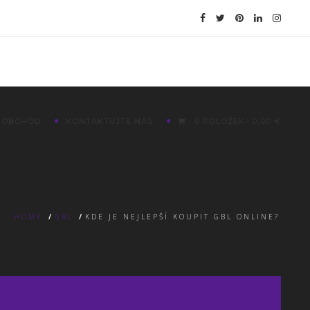
OBCHOD
KONTAKTUJTE NÁS
0 POLOŽEK
0,00 €
HOME
/
GBL
/
KDE JE NEJLEPŠÍ KOUPIT GBL ONLINE?