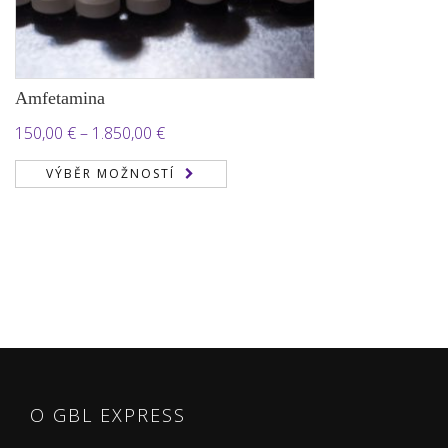
Amfetamina
Rozpětí
150,00
€
–
1.850,00
€
cen:
VÝBĚR MOŽNOSTÍ
150,00 €
až
1.850,00 €
O GBL EXPRESS