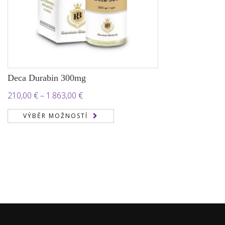
Deca Durabin 300mg
Rozpětí
210,00
€
–
1.863,00
€
cen:
VÝBĚR MOŽNOSTÍ
210,00 €
až
1.863,00 €