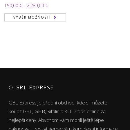
Rozpětí
190,00
€
–
2.280,00
€
cen:
VÝBĚR MOŽNOSTÍ
190,00 €
až
2.280,00 €
O GBL EXPRESS
GBL Express je přední obchod, kde si můžete
koupit GBL, GHB, Ritalin a KO Drops online za
nejlepší ceny. Abychom vám mohli ještě lépe
nakupovat, poskytujeme vám komplexní informace