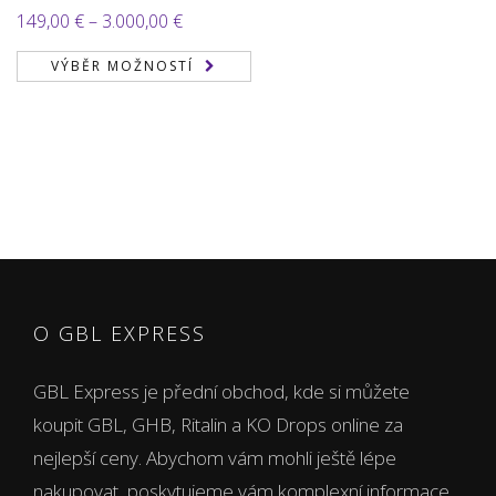
Rozpětí
149,00
€
–
3.000,00
€
cen:
VÝBĚR MOŽNOSTÍ
149,00 €
až
3.000,00 €
O GBL EXPRESS
GBL Express je přední obchod, kde si můžete
koupit GBL, GHB, Ritalin a KO Drops online za
nejlepší ceny. Abychom vám mohli ještě lépe
nakupovat, poskytujeme vám komplexní informace