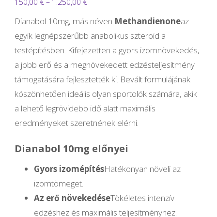
Ártartomány:
150,00
€
–
1.250,00
€
150,00 €
Dianabol 10mg, más néven
Methandienone
az
-
egyik legnépszerűbb anabolikus szteroid a
1.250,00 €
testépítésben. Kifejezetten a gyors izomnövekedés,
a jobb erő és a megnövekedett edzésteljesítmény
támogatására fejlesztették ki. Bevált formulájának
köszönhetően ideális olyan sportolók számára, akik
a lehető legrövidebb idő alatt maximális
eredményeket szeretnének elérni.
Dianabol 10mg előnyei
Gyors izomépítés
Hatékonyan növeli az
izomtömeget.
Az erő növekedése
Tökéletes intenzív
edzéshez és maximális teljesítményhez.