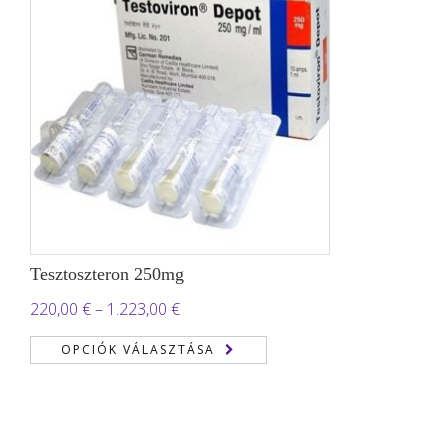
Tesztoszteron 250mg
Ártartomány:
220,00
€
–
1.223,00
€
220,00 €
OPCIÓK VÁLASZTÁSA
-
1.223,00 €