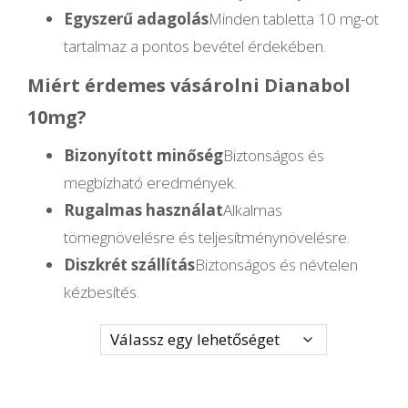
Egyszerű adagolás
Minden tabletta 10 mg-ot
tartalmaz a pontos bevétel érdekében.
Miért érdemes vásárolni Dianabol
10mg?
Bizonyított minőség
Biztonságos és
megbízható eredmények.
Rugalmas használat
Alkalmas
tömegnövelésre és teljesítménynövelésre.
Diszkrét szállítás
Biztonságos és névtelen
kézbesítés.
Mennyiség