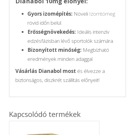
Dianabol 10mg előnyei:
Gyors izomépítés:
Növeli
Izomtömeg
rövid időn belül.
Erősségnövekedés:
Ideális intenzív
edzésfázisban lévő sportolók számára.
Bizonyított minőség:
Megbízható
eredmények minden adaggal
.
Vásárlás Dianabol most
és élvezze a
biztonságos, diszkrét szállítás előnyeit!
Kapcsolódó termékek