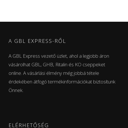
A GBL EXPRESS-RŐL
A GBL Express vezető üzlet, ahol a legjobb áron
vásárolhat GBL, GHB, Ritalin és KO cseppeket
online. A vásárlási élmény még jobbá tétele
érdekében átfogó termékinformációkat biztosítunk
Önnek.
ELÉRHETŐSÉG