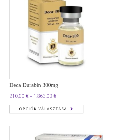
Deca Durabin 300mg
Ártartomány:
210,00
€
–
1.863,00
€
210,00 €
OPCIÓK VÁLASZTÁSA
-
1.863,00 €