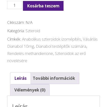
Dianabol
Kosárba teszem
10mg
mennyiség
Cikkszám:
N/A
Kategória:
Szteroid
Címkék:
Anabolikus szteroidok izomépítés
,
Vásárlás
Dianabol 10mg
,
Dianabol testépítők számára
,
Rendelés methandienone
,
Szteroidok az erő
növelésére
Leírás
További információk
Vélemények (0)
Leírás